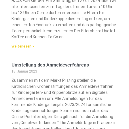
HAUS FÜR KINDER: Am Samstag, den 27.01.2024 laden wir
alle Interessierten zum Tag der offenen Tür von 10 Uhr
bis 13 Uhr ein.Gerne dürfen interessierte Eltern für
Kindergarten und Kinderkrippe diesen Tag nutzen, um
einen ersten Eindruck zu erhalten und das pädagogische
Team persönlich kennenzulernen.Der Elternbeirat bietet
Kaffee und Kuchen To Go an.
Weiterlesen »
Umstellung des Anmeldeverfahrens
18. Januar 2023
Zusammen mit dem Markt Pilsting stellen die
Katholischen Kirchenstiftungen das Anmeldeverfahren
für Kindergarten- und Krippenplätze auf ein digitales
Anmeldeverfahren um. Alle Anmeldungen für das
kommende Kindergartenjahr 2023/2024 für sämtliche
Kindertageseinrichtungen können nur noch über das
Online-Portal erfolgen. Dies gilt auch für die Anmeldung
von „Geschwisterkindern“. Die Anmeldetage in Präsenz in
den Einrichtungen entfallen damit. Hier geht’s zum