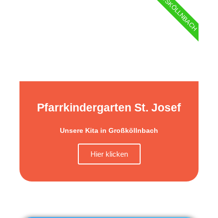
GROSSKÖLLNBACH
Pfarrkindergarten St. Josef
Unsere Kita in Großköllnbach
Hier klicken