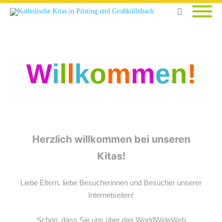
W
i
l
l
k
o
m
m
e
n
!
Herzlich willkommen bei unseren
Kitas!
Liebe Eltern, liebe Besucherinnen und Besucher unserer
Internetseiten!
Schön, dass Sie uns über das WorldWideWeb